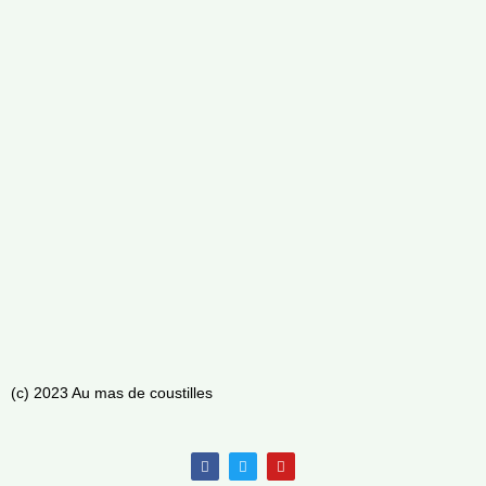
(c) 2023 Au mas de coustilles
F
T
Y
a
w
o