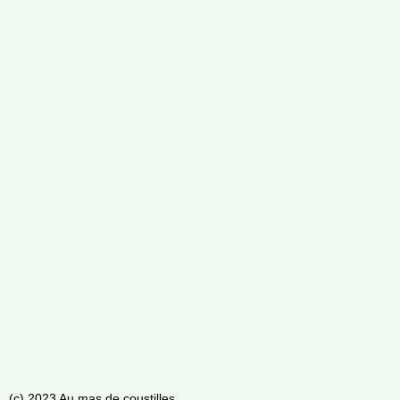
(c) 2023 Au mas de coustilles