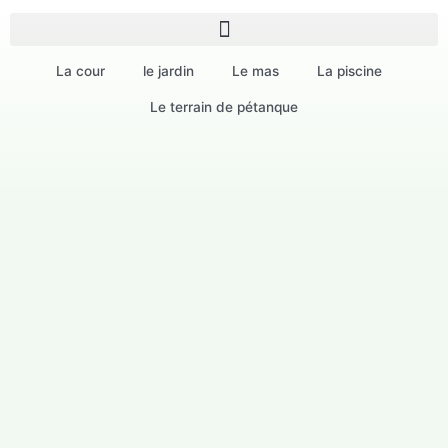
Aller
au
contenu
La cour
le jardin
Le mas
La piscine
Le terrain de pétanque